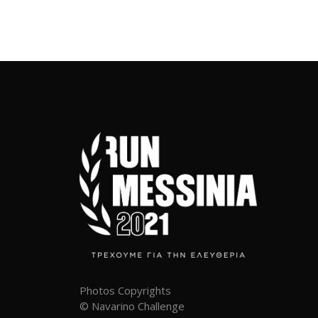
[woocommerce_my_account]
Photos Copyrights
©
Navarino Challenge