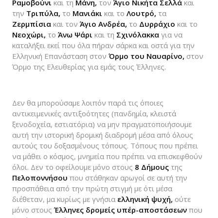
Ραμοβούνι
και τη
Μάνη,
τον
Άγιο Νικήτα Σελλά
και
την
Τριπύλα,
το
Μανιάκι
και το
Λουτρό,
τα
Ζερμπίσια
και τον
Άγιο Ανδρέα,
το
Δυρράχιο
και το
Νεοχώρι,
το
Άνω Ψάρι
και τη
Σχινόλακκα
για να
καταλήξει εκεί που όλα πήραν σάρκα και οστά για την
Ελληνική Επανάσταση στον
Όρμο του Ναυαρίνο,
στον
Όρμο της Ελευθερίας για εμάς τους Έλληνες.
Δεν θα μπορούσαμε λοιπόν παρά τις όποιες
αντικειμενικές αντιξοότητες (πανδημία, κλειστά
ξενοδοχεία, εστιατόρια) να μην πραγματοποιήσουμε
αυτή την ιστορική δρομική διαδρομή μέσα από όλους
αυτούς του δοξασμένους τόπους. Τόπους που πρέπει
να μάθει ο κόσμος, μνημεία που πρέπει να επισκεφθούν
όλοι. Δεν το οφείλουμε μόνο στους
8 Δήμους
της
Πελοποννήσου
που στάθηκαν αρωγοί σε αυτή την
προσπάθεια από την πρώτη στιγμή με ότι μέσα
διέθεταν, μα κυρίως με γνήσια
ελληνική ψυχή,
ούτε
μόνο στους
Έλληνες δρομείς υπέρ-αποστάσεων
που