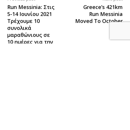
Run Messinia: Στις
Greece’s 421km
5-14 Ιουνίου 2021
Run Messinia
Τρέχουμε 10
Moved To October
συνολικά
2021
μαραθώνιους σε
10 ημέρες για την
ελευθερία
Mind The
© Active Media. All Right Reserved 2021. Created by
Ad
.