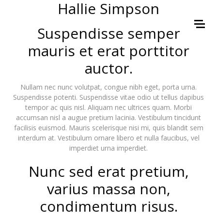
Hallie Simpson
Suspendisse semper
mauris et erat porttitor
auctor.
Nullam nec nunc volutpat, congue nibh eget, porta urna.
Suspendisse potenti. Suspendisse vitae odio ut tellus dapibus
tempor ac quis nisl. Aliquam nec ultrices quam. Morbi
accumsan nisl a augue pretium lacinia. Vestibulum tincidunt
facilisis euismod. Mauris scelerisque nisi mi, quis blandit sem
interdum at. Vestibulum ornare libero et nulla faucibus, vel
imperdiet urna imperdiet.
Nunc sed erat pretium,
varius massa non,
condimentum risus.