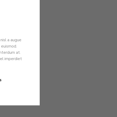
nisl a augue
is euismod.
interdum at.
vel imperdiet
s